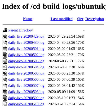
Index of /cd-build-logs/ubuntuk
Name
Last modified
Size
Description
Parent Directory
-
daily-live-20200429.log
2020-04-29 23:54
169K
daily-live-20200430.log
2020-04-30 23:56
170K
daily-live-20200501.log
2020-05-02 01:05
168K
daily-live-20200502.log
2020-05-02 23:21
170K
daily-live-20200503.log
2020-05-03 23:11
172K
daily-live-20200504.log
2020-05-05 03:30
168K
daily-live-20200505.log
2020-05-05 23:30
167K
daily-live-20200506.log
2020-05-07 00:39
160K
daily-live-20200507.log
2020-05-08 01:42
156K
daily-live-20200508.log
2020-05-09 11:09
156K
daily-live-20200509.log
2020-05-10 01:33
154K
daily-live-20200510.log
2020-05-10 23:14
154K