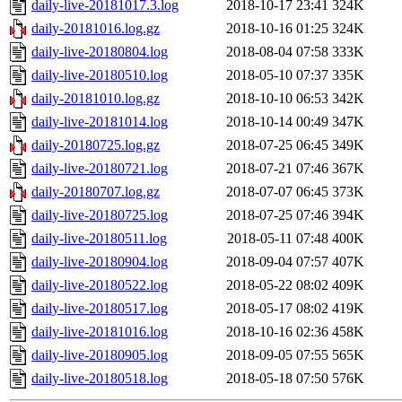
daily-live-20181017.3.log
2018-10-17 23:41
324K
daily-20181016.log.gz
2018-10-16 01:25
324K
daily-live-20180804.log
2018-08-04 07:58
333K
daily-live-20180510.log
2018-05-10 07:37
335K
daily-20181010.log.gz
2018-10-10 06:53
342K
daily-live-20181014.log
2018-10-14 00:49
347K
daily-20180725.log.gz
2018-07-25 06:45
349K
daily-live-20180721.log
2018-07-21 07:46
367K
daily-20180707.log.gz
2018-07-07 06:45
373K
daily-live-20180725.log
2018-07-25 07:46
394K
daily-live-20180511.log
2018-05-11 07:48
400K
daily-live-20180904.log
2018-09-04 07:57
407K
daily-live-20180522.log
2018-05-22 08:02
409K
daily-live-20180517.log
2018-05-17 08:02
419K
daily-live-20181016.log
2018-10-16 02:36
458K
daily-live-20180905.log
2018-09-05 07:55
565K
daily-live-20180518.log
2018-05-18 07:50
576K