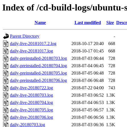
Index of /cd-build-logs/ubuntu-
Name
Last modified
Size
Descr
Parent Directory
-
daily-live-20181017.2.log
2018-10-17 20:40
668
daily-live-20181017.log
2018-10-17 01:45
668
daily-preinstalled-20180703.log
2018-07-03 06:44
728
daily-preinstalled-20180704.log
2018-07-04 06:45
728
daily-preinstalled-20180705.log
2018-07-05 06:48
728
daily-preinstalled-20180706.log
2018-07-06 06:48
728
daily-live-20180722.log
2018-07-22 04:00
743
daily-live-20180703.log
2018-07-03 06:52
1.3K
daily-live-20180704.log
2018-07-04 06:53
1.3K
daily-live-20180705.log
2018-07-05 06:57
1.3K
daily-live-20180706.log
2018-07-06 06:56
1.3K
daily-20180703.log
2018-07-03 06:36
1.5K