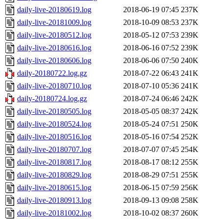
daily-live-20180619.log
2018-06-19 07:45
237K
daily-live-20181009.log
2018-10-09 08:53
237K
daily-live-20180512.log
2018-05-12 07:53
239K
daily-live-20180616.log
2018-06-16 07:52
239K
daily-live-20180606.log
2018-06-06 07:50
240K
daily-20180722.log.gz
2018-07-22 06:43
241K
daily-live-20180710.log
2018-07-10 05:36
241K
daily-20180724.log.gz
2018-07-24 06:46
242K
daily-live-20180505.log
2018-05-05 08:37
242K
daily-live-20180524.log
2018-05-24 07:51
250K
daily-live-20180516.log
2018-05-16 07:54
252K
daily-live-20180707.log
2018-07-07 07:45
254K
daily-live-20180817.log
2018-08-17 08:12
255K
daily-live-20180829.log
2018-08-29 07:51
255K
daily-live-20180615.log
2018-06-15 07:59
256K
daily-live-20180913.log
2018-09-13 09:08
258K
daily-live-20181002.log
2018-10-02 08:37
260K