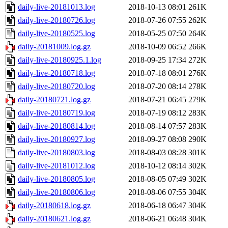
daily-live-20181013.log
2018-10-13 08:01
261K
daily-live-20180726.log
2018-07-26 07:55
262K
daily-live-20180525.log
2018-05-25 07:50
264K
daily-20181009.log.gz
2018-10-09 06:52
266K
daily-live-20180925.1.log
2018-09-25 17:34
272K
daily-live-20180718.log
2018-07-18 08:01
276K
daily-live-20180720.log
2018-07-20 08:14
278K
daily-20180721.log.gz
2018-07-21 06:45
279K
daily-live-20180719.log
2018-07-19 08:12
283K
daily-live-20180814.log
2018-08-14 07:57
283K
daily-live-20180927.log
2018-09-27 08:08
290K
daily-live-20180803.log
2018-08-03 08:28
301K
daily-live-20181012.log
2018-10-12 08:14
302K
daily-live-20180805.log
2018-08-05 07:49
302K
daily-live-20180806.log
2018-08-06 07:55
304K
daily-20180618.log.gz
2018-06-18 06:47
304K
daily-20180621.log.gz
2018-06-21 06:48
304K